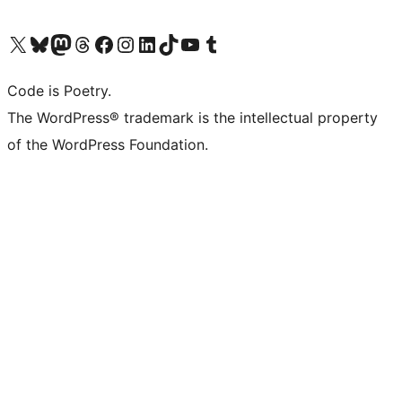
Visit our X (formerly Twitter) account
Visit our Bluesky account
Visit our Mastodon account
Visit our Threads account
Visit our Facebook page
Visit our Instagram account
Visit our LinkedIn account
Visit our TikTok account
Visit our YouTube channel
Visit our Tumblr account
Code is Poetry.
The WordPress® trademark is the intellectual property
of the WordPress Foundation.