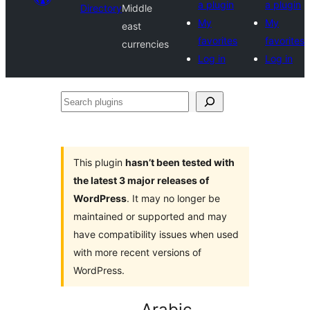
a plugin
a plugin
Directory
Middle
My
My
east
favorites
favorites
currencies
Log in
Log in
Search
plugins
This plugin
hasn’t been tested with
the latest 3 major releases of
WordPress
. It may no longer be
maintained or supported and may
have compatibility issues when used
with more recent versions of
WordPress.
Arabic