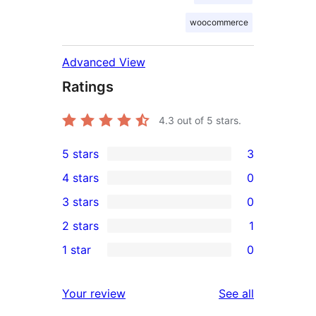
woocommerce
Advanced View
Ratings
4.3
out of 5 stars.
5 stars
3
3
4 stars
0
5-
0
3 stars
0
star
4-
0
2 stars
1
reviews
star
3-
1
1 star
0
reviews
star
2-
0
reviews
star
1-
reviews
Your review
See all
review
star