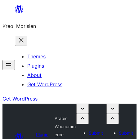
Skip
to
Kreol Morisien
content
Themes
Plugins
About
Get WordPress
Get WordPress
Arabic
Woocomm
Submit
Submit
Plugin
erce